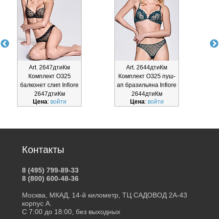
Art. 2647дтиКм
Art. 2644дтиКм
Комплект ОЗ25
Комплект ОЗ25 пуш-
К
балконет слип Infiore
ап бразильяна Infiore
а
2647дтиКм
2644дтиКм
Цена
:
войти
Цена
:
войти
Контакты
8 (495) 799-89-33
8 (800) 600-48-36
Москва, МКАД, 14-й километр, ТЦ САДОВОД 2А-43
корпус А.
С 7:00 до 18:00, без выходных