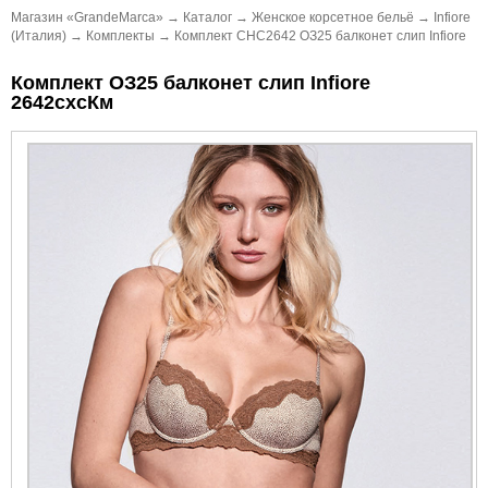
Магазин «GrandeMarca»
→
Каталог
→
Женское корсетное бельё
→
Infiore
(Италия)
→
Комплекты
→
Комплект CHC2642 ОЗ25 балконет слип Infiore
Комплект ОЗ25 балконет слип Infiore
2642схсКм