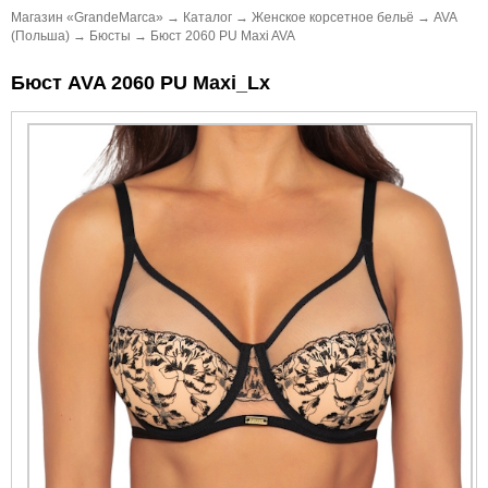
Магазин «GrandeMarca»
→
Каталог
→
Женское корсетное бельё
→
AVA
(Польша)
→
Бюсты
→
Бюст 2060 PU Maxi AVA
Бюст AVA 2060 PU Maxi_Lx