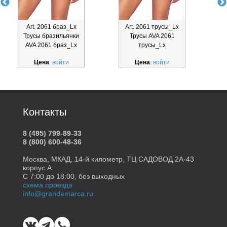
Art. 2061 браз_Lx
Art. 2061 трусы_Lx
Трусы бразильянки
Трусы AVA 2061
AVA 2061 браз_Lx
трусы_Lx
Цена
:
войти
Цена
:
войти
Контакты
8 (495) 799-89-33
8 (800) 600-48-36
Москва, МКАД, 14-й километр, ТЦ САДОВОД 2А-43
корпус А.
С 7:00 до 18:00, без выходных
схема проезда
info@grandemarca.ru