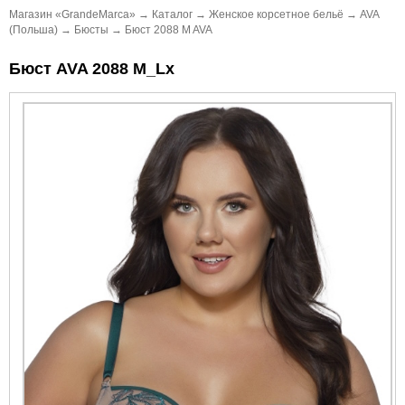
Магазин «GrandeMarca»
→
Каталог
→
Женское корсетное бельё
→
AVA
(Польша)
→
Бюсты
→
Бюст 2088 M AVA
Бюст AVA 2088 M_Lx