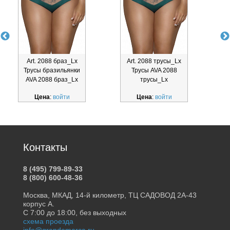
Art. 2088 браз_Lx
Art. 2088 трусы_Lx
Трусы бразильянки
Трусы AVA 2088
AVA 2088 браз_Lx
трусы_Lx
Цена
:
войти
Цена
:
войти
Контакты
8 (495) 799-89-33
8 (800) 600-48-36
Москва, МКАД, 14-й километр, ТЦ САДОВОД 2А-43
корпус А.
С 7:00 до 18:00, без выходных
схема проезда