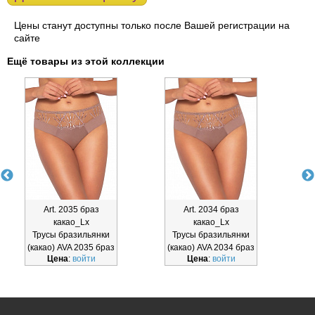
Цены станут доступны только после Вашей регистрации на
сайте
Ещё товары из этой коллекции
Art. 2035 браз
Art. 2034 браз
какао_Lx
какао_Lx
Трусы бразильянки
Трусы бразильянки
(какао) AVA 2035 браз
(какао) AVA 2034 браз
2
Цена
:
войти
Цена
:
войти
какао_Lx
какао_Lx