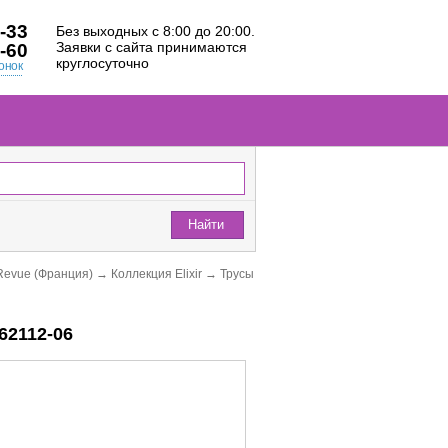
-33
Без выходных с 8:00 до 20:00.
Заявки с сайта принимаются
-60
круглосуточно
онок
Найти
Revue (Франция)
→
Коллекция Elixir
→
Трусы
62112-06