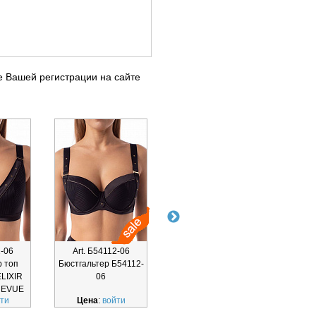
е Вашей регистрации на сайте
2-06
Art. Б54112-06
Art. Б82112-06
Ar
р топ
Бюстгальтер Б54112-
Бюстгальтер "пуш-ап"
По
ELIXIR
06
ELIXIR COQUETTE
ELI
REVUE
REVUE Б8211
REV
ти
Цена
:
войти
Цена
:
войти
Ц
06