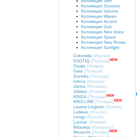
Коллекция Skin
Коллекция Success
Коллекция Volume
Коллекция Waves
Коллекция Accent
Коллекция Just
Коллекция New dolce
Коллекция Space
Коллекция New Roses
Коллекция Sunlight
Cotonella
(Италия)
NEW
ESOTIQ
(Польша)
Fluide
(Латвия)
Gaia
(Польша)
Gorteks
(Польша)
Infiore
(Италия)
Janira
(Испания)
Jolidon
(Италия)
NEW
KINGA
(Польша)
NEW
KRIS LINE
(Польша)
Lauma Lingerie
(Латвия)
Art. Б40112-06
Art. Б54112-06
Art. Б82112-06
Leilieve
(Италия)
Бюстгальтер топ
Бюстгальтер Б54112-
Бюстгальтер "пуш-ап"
Lengy
(Россия)
бескостный ELIXIR
06
ELIXIR COQUETTE
Lormar
(Италия)
COQUETTE REVUE
REVUE Б8211
Milavitsa
(Беларусь)
Цена
:
войти
Цена
:
войти
Цена
:
войти
Б40112-06
NEW
Mioocchi
(Италия)