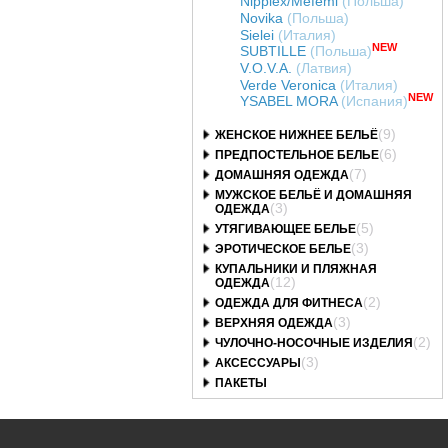
Nipplex/Mefemi
(Польша)
Novika
(Польша)
Sielei
(Италия)
NEW
SUBTILLE
(Польша)
V.O.V.A.
(Латвия)
Verde Veronica
(Италия)
NEW
YSABEL MORA
(Испания)
(9)
ЖЕНСКОЕ НИЖНЕЕ БЕЛЬЁ
(6)
ПРЕДПОСТЕЛЬНОЕ БЕЛЬЕ
(7)
ДОМАШНЯЯ ОДЕЖДА
МУЖСКОЕ БЕЛЬЁ И ДОМАШНЯЯ
(3)
ОДЕЖДА
(5)
УТЯГИВАЮЩЕЕ БЕЛЬЕ
(3)
ЭРОТИЧЕСКОЕ БЕЛЬЕ
КУПАЛЬНИКИ И ПЛЯЖНАЯ
(12)
ОДЕЖДА
(2)
ОДЕЖДА ДЛЯ ФИТНЕСА
(3)
ВЕРХНЯЯ ОДЕЖДА
(2)
ЧУЛОЧНО-НОСОЧНЫЕ ИЗДЕЛИЯ
(3)
АКСЕССУАРЫ
ПАКЕТЫ