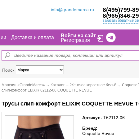
8(495)799-89
info@grandemarca.ru
8(965)346-29
заказать обратный зв
Войти на сайт
нии
Доставка и оплата
Регистрация
Поиск
Магазин «GrandeMarca»
→
Каталог
→
Женское корсетное бельё
→
Coquette
слип-комфорт ELIXIR 62112-06 COQUETTE REVUE
Трусы слип-комфорт ELIXIR COQUETTE REVUE Т
Артикул:
Т62112-06
Бренд:
Coquette Revue