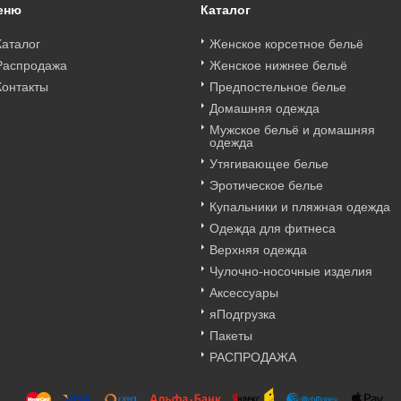
еню
Каталог
Каталог
Женское корсетное бельё
Распродажа
Женское нижнее бельё
Контакты
Предпостельное белье
Домашняя одежда
Мужское бельё и домашняя
одежда
Утягивающее белье
Эротическое белье
Купальники и пляжная одежда
Одежда для фитнеса
Верхняя одежда
Чулочно-носочные изделия
Аксессуары
яПодгрузка
Пакеты
РАСПРОДАЖА