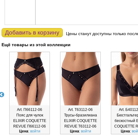
Добавить в корзину
Цены станут доступны только посл
Ещё товары из этой коллекции
Art. П66112-06
Art. Т63112-06
Art. Б4011
Пояс для чулок
Трусы-бразилиана
Бюстгальте
ELIXIR COQUETTE
ELIXIR COQUETTE
бескостный 
REVUE П66112-06
REVUE Т63112-06
COQUETTE 
Цена
:
войти
Цена
:
войти
Цена
:
вой
Б40112-