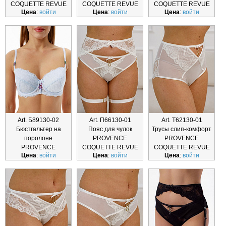
COQUETTE REVUE
COQUETTE REVUE
COQUETTE REVUE
Цена
:
войти
Цена
:
войти
Цена
:
войти
Т62130-02
Т61130-02
Т63130-02
Art. Б89130-02
Art. П66130-01
Art. Т62130-01
Бюстгальтер на
Пояс для чулок
Трусы слип-комфорт
поролоне
PROVENCE
PROVENCE
PROVENCE
COQUETTE REVUE
COQUETTE REVUE
Цена
:
войти
Цена
:
войти
Цена
:
войти
COQUETTE REVUE
П66130-01
Т62130-01
Б89130-02