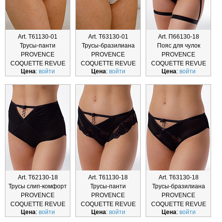
Art. Т61130-01
Art. Т63130-01
Art. П66130-18
Трусы-панти
Трусы-бразилиана
Пояс для чулок
PROVENCE
PROVENCE
PROVENCE
COQUETTE REVUE
COQUETTE REVUE
COQUETTE REVUE
Цена
:
войти
Цена
:
войти
Цена
:
войти
Т61130-01
Т63130-01
П66130-18
Art. Т62130-18
Art. Т61130-18
Art. Т63130-18
Трусы слип-комфорт
Трусы-панти
Трусы-бразилиана
PROVENCE
PROVENCE
PROVENCE
COQUETTE REVUE
COQUETTE REVUE
COQUETTE REVUE
Цена
:
войти
Цена
:
войти
Цена
:
войти
Т62130-18
Т61130-18
Т63130-18