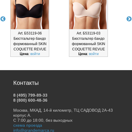
Art. Б53119-06
Art. Б53119-03
Бюстгальтер бандо
Бюстгальтер бандо
Б
формованный SKIN
формованный SKIN
COQUETTE REVUE
COQUETTE REVUE
Цена
:
войти
Цена
:
войти
Б53119-0
Б53119-0
Контакты
8 (495) 799-89-33
8 (800) 600-48-36
Москва, МКАД, 14-й километр, ТЦ САДОВОД 2А-43
корпус А.
С 7:00 до 18:00, без выходных
схема проезда
info@grandemarca.ru