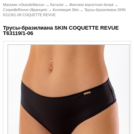
Магазин «GrandeMarca»
→
Каталог
→
Женское корсетное бельё
→
CoquetteRevue (Франция)
→
Коллекция Skin
→
Трусы-бразилиана SKIN
63119/1-06 COQUETTE REVUE
Трусы-бразилиана SKIN COQUETTE REVUE
Т63119/1-06