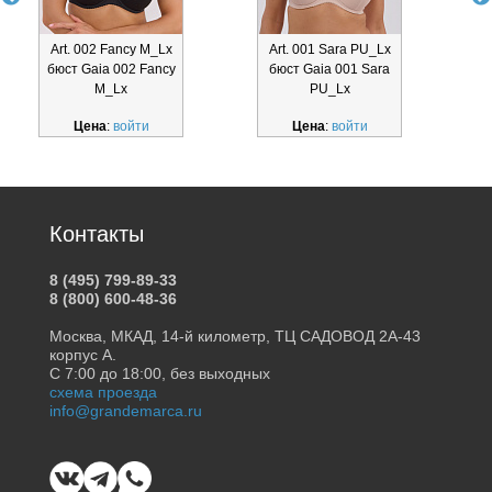
Art. 002 Fancy M_Lx
Art. 001 Sara PU_Lx
A
бюст Gaia 002 Fancy
бюст Gaia 001 Sara
M_Lx
PU_Lx
Цена
:
войти
Цена
:
войти
Контакты
8 (495) 799-89-33
8 (800) 600-48-36
Москва, МКАД, 14-й километр, ТЦ САДОВОД 2А-43
корпус А.
С 7:00 до 18:00, без выходных
схема проезда
info@grandemarca.ru