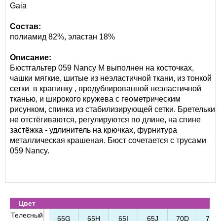
Gaia
Состав:
полиамид 82%, эластан 18%
Описание:
Бюстгальтер 059 Nancy M выполнен на косточках,
чашки мягкие, шитые из неэластичной ткани, из тонкой
сетки в крапинку , продублированной неэластичной
тканью, и широкого кружева с геометрическим
рисунком, спинка из стабилизирующей сетки. Бретельки
не отстёгиваются, регулируются по длине, на спине
застёжка - удлинитель на крючках, фурнитура
металлическая крашеная. Бюст сочетается с трусами
059 Nancy.
Цвет
Телесный
65G
65H
65I
65J
70D
70E