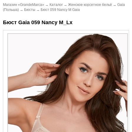
Магазин «GrandeMarca»
→
Каталог
→
Женское корсетное бельё
→
Gaia
(Польша)
→
Бюсты
→
Бюст 059 Nancy M Gaia
Бюст Gaia 059 Nancy M_Lx