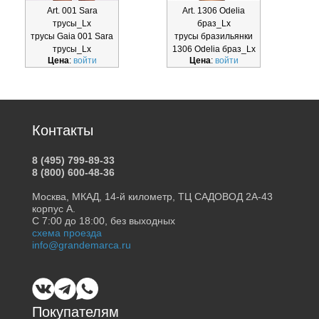
Art. 001 Sara
Art. 1306 Odelia
трусы_Lx
браз_Lx
трусы Gaia 001 Sara
трусы бразильянки
т
трусы_Lx
1306 Odelia браз_Lx
Цена
:
войти
Цена
:
войти
Контакты
8 (495) 799-89-33
8 (800) 600-48-36
Москва, МКАД, 14-й километр, ТЦ САДОВОД 2А-43
корпус А.
С 7:00 до 18:00, без выходных
схема проезда
info@grandemarca.ru
Покупателям