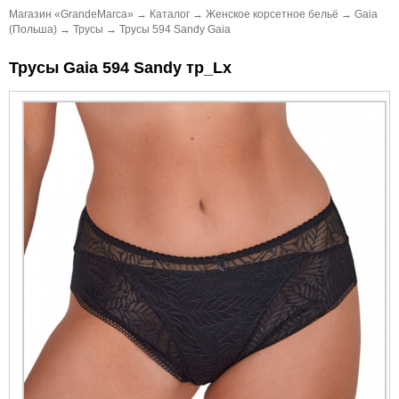
Магазин «GrandeMarca»
→
Каталог
→
Женское корсетное бельё
→
Gaia
(Польша)
→
Трусы
→
Трусы 594 Sandy Gaia
Трусы Gaia 594 Sandy тр_Lx