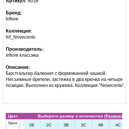
Артикул:
901Б
Бренд:
Infiore
Коллекция:
Inf_Novecento
Производитель:
Infiore классика
Описание:
Бюстгальтер-балконет с формованной чашкой.
Несъемные бретели, застежка в два крючка на четыре
позиции. Выполнен из кружева. Коллекция "Novecento".
Цвет
Выберите размер и количество (
Размерная 
Nero
2B
2C
3B
3C
4B
4C