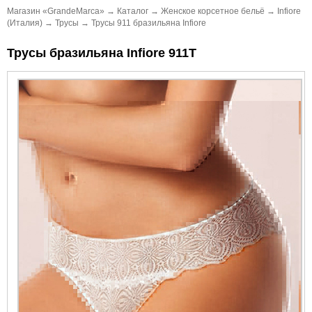
Магазин «GrandeMarca»
→
Каталог
→
Женское корсетное бельё
→
Infiore
(Италия)
→
Трусы
→
Трусы 911 бразильяна Infiore
Трусы бразильяна Infiore 911Т