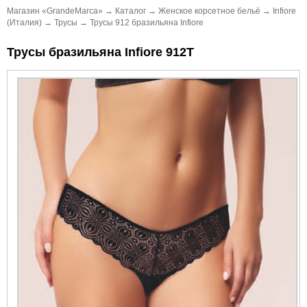
Магазин «GrandeMarca»
→
Каталог
→
Женское корсетное бельё
→
Infiore
(Италия)
→
Трусы
→
Трусы 912 бразильяна Infiore
Трусы бразильяна Infiore 912Т