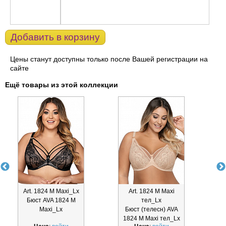
Добавить в корзину
Цены станут доступны только после Вашей регистрации на
сайте
Ещё товары из этой коллекции
Art. 1824 M Maxi_Lx
Art. 1824 M Maxi
Бюст AVA 1824 M
тел_Lx
Maxi_Lx
Бюст (телесн) AVA
1824 M Maxi тел_Lx
1