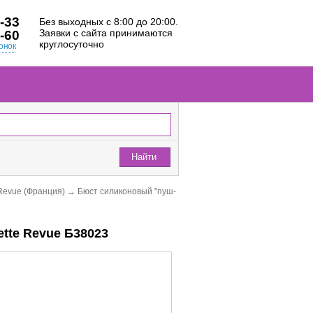
-33
Без выходных с 8:00 до 20:00.
Заявки с сайта принимаются
-60
круглосуточно
онок
Найти
Revue (Франция)
→
Бюст силиконовый "пуш-
tte Revue Б38023