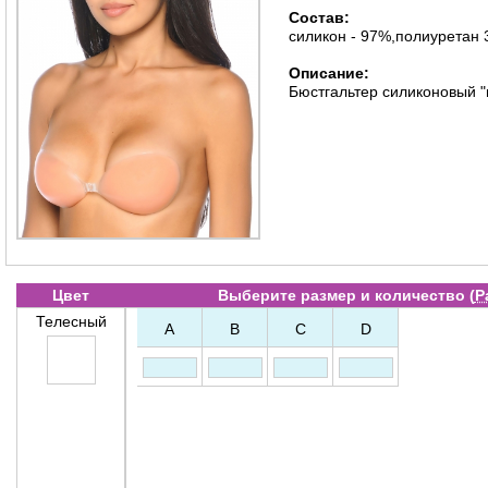
Состав:
силикон - 97%,полиуретан
Описание:
Бюстгальтер силиконовый "
Цвет
Выберите размер и количество (
Р
Телесный
A
B
C
D