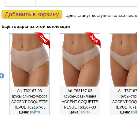
Добавить в корзину
Цены станут доступны только посл
Ещё товары из этой коллекции
Art. Т62167-03
Art. Т63167-03
Art. Т6716
Трусы слип-комфорт
Трусы-бразилиана
Трусы-стр
ACCENT COQUETTE
ACCENT COQUETTE
ACCENT COQ
REVUE Т62167-03
REVUE Т63167-03
REVUE Т671
Цена
:
войти
Цена
:
войти
Цена
:
вой