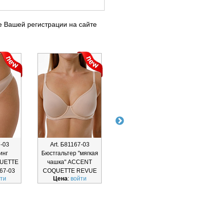
е Вашей регистрации на сайте
7-03
Art. Б81167-03
Art. Т61167-03
Ar
инг
Бюстгальтер "мягкая
Трусы-панти ACCENT
Бюс
UETTE
чашка" ACCENT
COQUETTE REVUE
по
67-03
COQUETTE REVUE
Т61167-03
кар
ти
Цена
:
войти
Цена
:
войти
Ц
COQ