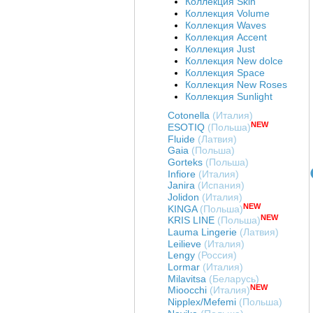
Коллекция Skin
Коллекция Volume
Коллекция Waves
Коллекция Accent
Коллекция Just
Коллекция New dolce
Коллекция Space
Коллекция New Roses
Коллекция Sunlight
Cotonella
(Италия)
NEW
ESOTIQ
(Польша)
Fluide
(Латвия)
Gaia
(Польша)
Gorteks
(Польша)
Infiore
(Италия)
Janira
(Испания)
Jolidon
(Италия)
NEW
Art. Т63138/1-17
Art. Т63138-17
Art. Т65138-17
KINGA
(Польша)
NEW
KRIS LINE
(Польша)
Трусы-бразилиана
Трусы-бразилиана
Трусы-слип MERCY
Lauma Lingerie
(Латвия)
MERCY COQUETTE
MERCY COQUETTE
COQUETTE REVUE
Leilieve
(Италия)
EVUE Т63138/1-17
REVUE Т63138-17
Т65138-17
Lengy
(Россия)
Цена
:
войти
Цена
:
войти
Цена
:
войти
Lormar
(Италия)
Milavitsa
(Беларусь)
NEW
Mioocchi
(Италия)
Nipplex/Mefemi
(Польша)