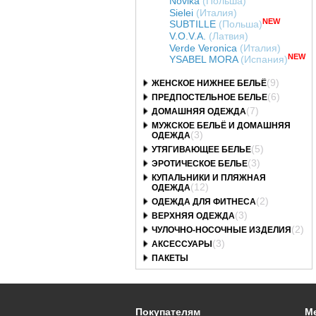
Novika
(Польша)
Sielei
(Италия)
NEW
SUBTILLE
(Польша)
V.O.V.A.
(Латвия)
Verde Veronica
(Италия)
NEW
YSABEL MORA
(Испания)
(9)
ЖЕНСКОЕ НИЖНЕЕ БЕЛЬЁ
(6)
ПРЕДПОСТЕЛЬНОЕ БЕЛЬЕ
(7)
ДОМАШНЯЯ ОДЕЖДА
МУЖСКОЕ БЕЛЬЁ И ДОМАШНЯЯ
(3)
ОДЕЖДА
(5)
УТЯГИВАЮЩЕЕ БЕЛЬЕ
(3)
ЭРОТИЧЕСКОЕ БЕЛЬЕ
КУПАЛЬНИКИ И ПЛЯЖНАЯ
(12)
ОДЕЖДА
(2)
ОДЕЖДА ДЛЯ ФИТНЕСА
(3)
ВЕРХНЯЯ ОДЕЖДА
(2)
ЧУЛОЧНО-НОСОЧНЫЕ ИЗДЕЛИЯ
(3)
АКСЕССУАРЫ
ПАКЕТЫ
Покупателям
М