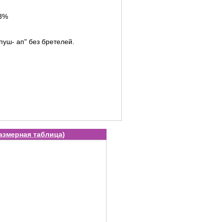
 3%
пуш- ап" без бретелей.
азмерная таблица
)