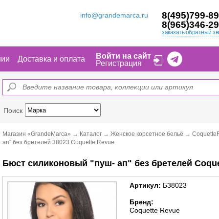
8(495)799-89
info@grandemarca.ru
8(965)346-29
заказать обратный зв
Войти на сайт
нии
Доставка и оплата
Регистрация
Поиск
Магазин «GrandeMarca»
→
Каталог
→
Женское корсетное бельё
→
Coquette
ап" без бретелей 38023 Coquette Revue
Бюст силиконовый "пуш- ап" без бретелей Coque
Артикул:
Б38023
Бренд:
Coquette Revue